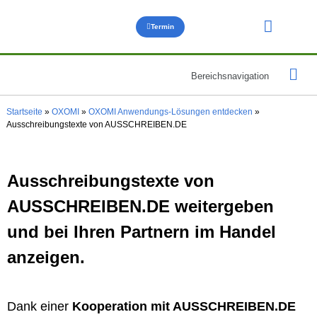
Termin
Über uns
Bereichsnavigation
OXOMI für
OXOMI für
OXOMI Anwendun
Hilfe & 
Startseite
»
OXOMI
»
OXOMI Anwendungs-Lösungen entdecken
»
Ausschreibungstexte von AUSSCHREIBEN.DE
Ausschreibungstexte von
AUSSCHREIBEN.DE weitergeben
und bei Ihren Partnern im Handel
anzeigen.
Dank einer
Kooperation mit AUSSCHREIBEN.DE