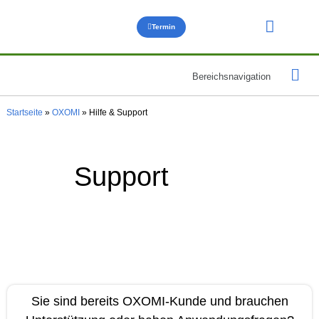
Termin
Über uns
Bereichsnavigation
OXOMI für
OXOMI für
OXOMI Anwendun
Hilfe & 
Startseite
»
OXOMI
»
Hilfe & Support
Support
Sie sind bereits OXOMI-Kunde und brauchen