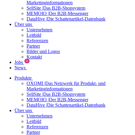
Marketinginformationen
SellSite |Das B2B-Shopsystem
MEMOIO |Der B2B-Messenger
DataHive |Die Schattenartikel-Datenbank
Über uns
Unternehmen
Leitbild
Referenzen
Partner
Bilder und Logos
Kontakt
2
Jobs
News
Produkte
OXOMI |Das Netzwerk für Produkt- und
Marketinginformationen
SellSite |Das B2B-Shopsystem
MEMOIO |Der B2B-Messenger
DataHive |Die Schattenartikel-Datenbank
Über uns
Unternehmen
Leitbild
Referenzen
Partner