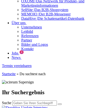
OXOMI |Das Netzwerk für Produkt- und
Marketinginformationen
SellSite |Das B2B-Shopsystem
MEMOIO |Der B2B-Messenger
DataHive |Die Schattenartikel-Datenbank
Über uns
Unternehmen
Leitbild
Referenzen
Partner
Bilder und Logos
Kontakt
2
Jobs
News
Termin vereinbaren
Startseite
»
Du suchtest nach
Ihr Suchergebnis
Suche